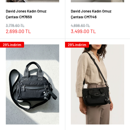
David Jones Kadın Omuz
David Jones Kadın Omuz
Çantası CM7659
Çantası CM7146
Normal
Normal
3,778.60 TL
4,898.60 TL
fiyat
fiyat
İndirimli
İndirimli
2,699.00 TL
3,499.00 TL
fiyat
fiyat
29% indirim
29% indirim