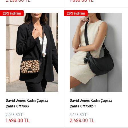
fiyat
fiyat
29% indirim
29% indirim
David Jones Kadın Çapraz
David Jones Kadın Çapraz
Çanta CM7663
Çanta CM7502-1
Normal
Normal
2,098.60 TL
3,498.60 TL
fiyat
fiyat
İndirimli
İndirimli
1,499.00 TL
2,499.00 TL
fiyat
fiyat