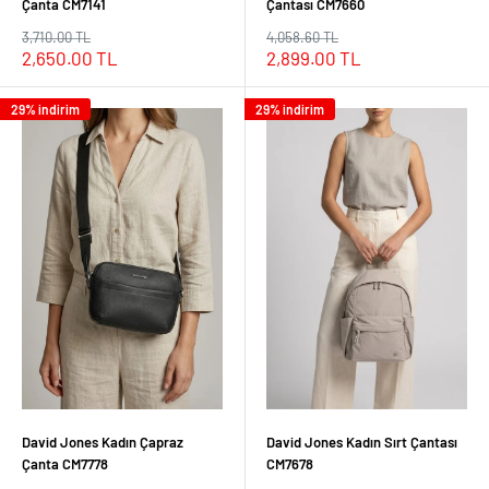
Çanta CM7141
Çantası CM7660
Normal
Normal
3,710.00 TL
4,058.60 TL
fiyat
fiyat
İndirimli
İndirimli
2,650.00 TL
2,899.00 TL
fiyat
fiyat
29% indirim
29% indirim
David Jones Kadın Çapraz
David Jones Kadın Sırt Çantası
Çanta CM7778
CM7678