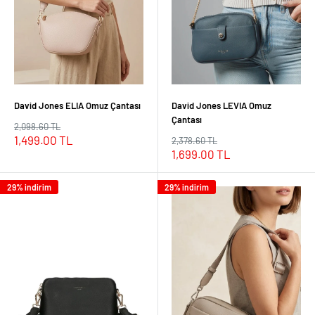
David Jones ELIA Omuz Çantası
David Jones LEVIA Omuz
Çantası
Normal
2,098.60 TL
fiyat
İndirimli
1,499.00 TL
Normal
2,378.60 TL
fiyat
fiyat
İndirimli
1,699.00 TL
fiyat
29% indirim
29% indirim