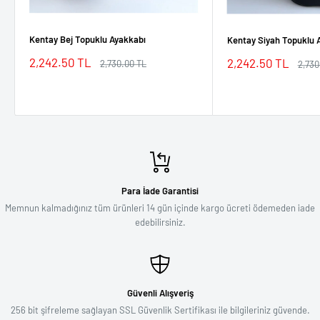
Kentay Bej Topuklu Ayakkabı
Kentay Siyah Topuklu 
İndirimli
2,242.50 TL
İndirimli
2,242.50 TL
Normal
2,730.00 TL
Norm
2,730
fiyat
fiyat
fiyat
fiyat
Para İade Garantisi
Memnun kalmadığınız tüm ürünleri 14 gün içinde kargo ücreti ödemeden iade
edebilirsiniz.
Güvenli Alışveriş
256 bit şifreleme sağlayan SSL Güvenlik Sertifikası ile bilgileriniz güvende.