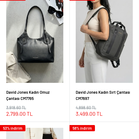
David Jones Kadın Omuz
David Jones Kadın Sırt Çantası
Çantası CM7765
CM7697
Normal
Normal
3,918.60 TL
4,898.60 TL
fiyat
fiyat
İndirimli
İndirimli
2,799.00 TL
3,499.00 TL
fiyat
fiyat
53% indirim
58% indirim