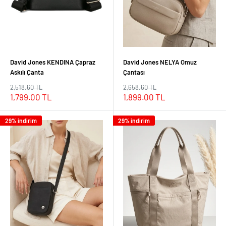
David Jones KENDINA Çapraz
David Jones NELYA Omuz
Askılı Çanta
Çantası
Normal
Normal
2,518.60 TL
2,658.60 TL
fiyat
fiyat
İndirimli
İndirimli
1,799.00 TL
1,899.00 TL
fiyat
fiyat
29% indirim
29% indirim