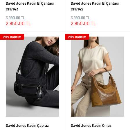
David Jones Kadın El Çantası
David Jones Kadın El Çantası
CM7143
CM7142
Normal
Normal
3,990.00 TL
3,990.00 TL
fiyat
fiyat
İndirimli
İndirimli
2,850.00 TL
2,850.00 TL
fiyat
fiyat
29% indirim
29% indirim
David Jones Kadın Çapraz
David Jones Kadın Omuz