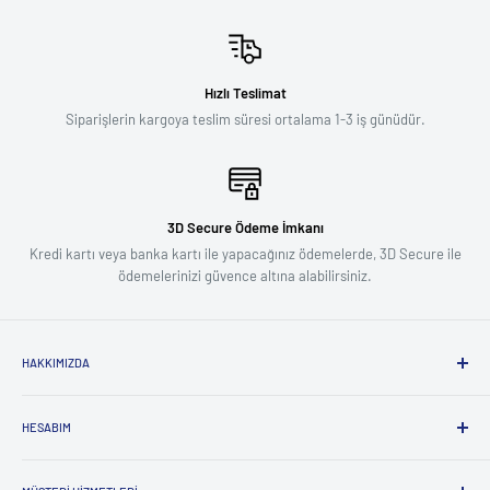
Hızlı Teslimat
Siparişlerin kargoya teslim süresi ortalama 1-3 iş günüdür.
3D Secure Ödeme İmkanı
Kredi kartı veya banka kartı ile yapacağınız ödemelerde, 3D Secure ile
ödemelerinizi güvence altına alabilirsiniz.
HAKKIMIZDA
Biz Kimiz ?
HESABIM
Influencer Başvuru Formu
Kullanıcı ve Gizlilik Sözleşmesi
Giriş