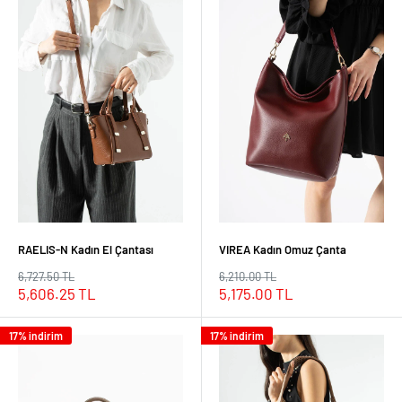
RAELIS-N Kadın El Çantası
VIREA Kadın Omuz Çanta
Normal
Normal
6,727.50 TL
6,210.00 TL
fiyat
fiyat
İndirimli
İndirimli
5,606.25 TL
5,175.00 TL
fiyat
fiyat
17% indirim
17% indirim