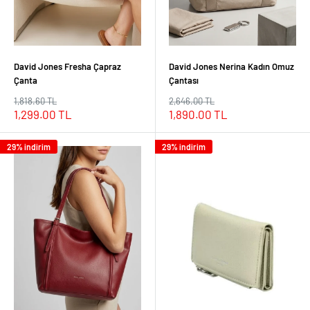
David Jones Fresha Çapraz
David Jones Nerina Kadın Omuz
Çanta
Çantası
Normal
Normal
1,818.60 TL
2,646.00 TL
fiyat
fiyat
İndirimli
İndirimli
1,299.00 TL
1,890.00 TL
fiyat
fiyat
29% indirim
29% indirim