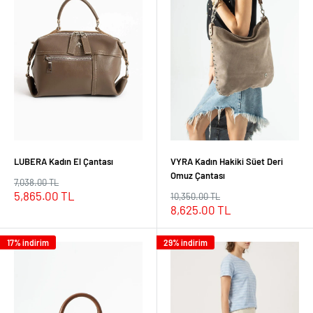
LUBERA Kadın El Çantası
VYRA Kadın Hakiki Süet Deri
Omuz Çantası
Normal
7,038.00 TL
fiyat
İndirimli
5,865.00 TL
Normal
10,350.00 TL
fiyat
fiyat
İndirimli
8,625.00 TL
fiyat
17% indirim
29% indirim