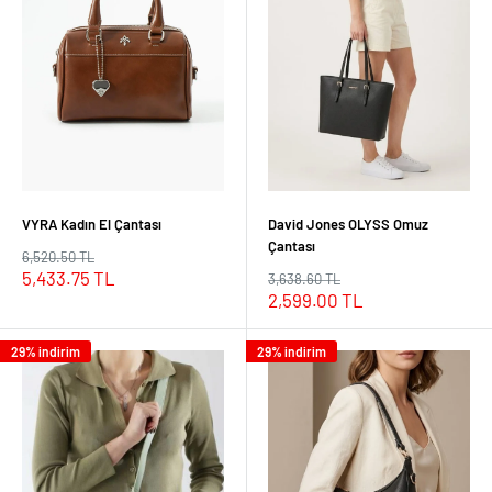
VYRA Kadın El Çantası
David Jones OLYSS Omuz
Çantası
Normal
6,520.50 TL
fiyat
İndirimli
5,433.75 TL
Normal
3,638.60 TL
fiyat
fiyat
İndirimli
2,599.00 TL
fiyat
29% indirim
29% indirim