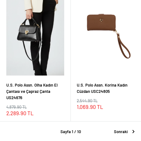
U.S. Polo Assn. Olha Kadın El
U.S. Polo Assn. Korina Kadın
Çantası ve Çapraz Çanta
Cüzdan USC24805
US24676
Normal
2,544.90 TL
fiyat
İndirimli
1,069.90 TL
Normal
4,879.90 TL
fiyat
fiyat
İndirimli
2,289.90 TL
fiyat
Sayfa 1 / 10
Sonraki