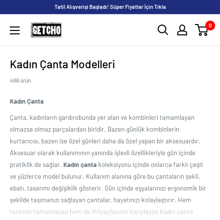
İçeriği
Tatil Alışverişi Başladı! Süper Fiyatlar İçin Tıkla
geç
0
GETCHO
Kadın Çanta Modelleri
466 ürün
Kadın Çanta
Çanta, kadınların gardırobunda yer alan ve kombinleri tamamlayan
olmazsa olmaz parçalardan biridir. Bazen günlük kombinlerin
kurtarıcısı, bazen ise özel günleri daha da özel yapan bir aksesuardır.
Aksesuar olarak kullanımının yanında işlevli özellikleriyle gün içinde
pratiklik de sağlar.
Kadın çanta
koleksiyonu içinde onlarca farklı çeşit
ve yüzlerce model bulunur. Kullanım alanına göre bu çantaların şekli,
ebatı, tasarımı değişiklik gösterir. Gün içinde eşyalarınızı ergonomik bir
şekilde taşımanızı sağlayan çantalar, hayatınızı kolaylaştırır. Hem
tarzınızı tamamlayan hem de ihtiyaçlarınızı karşılayan kadın çanta