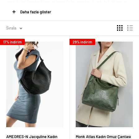
modellerini Getcho Store’un geniş ürün yelpazesi içinde bulabilirsiniz.
Kalite, şıklık ve uygun fiyattan ödün vermeden alışveriş yaparak çok
Daha fazla göster
yönlü avantaj elde edebilirsiniz. En kaliteli
kadın çanta markaları
ve
özgün tasarımlı modeller ile şıklığınıza şıklık katabilirsiniz.
Sırala
Farklı İhtiyaçlara Uygun Kadın Çanta Modelleri
17% indirim
29% indirim
Kadın çanta modelleri
oldukça fazla seçeneğe sahiptir. Kullanım şekli,
tasarım, kumaş çeşidi gibi özelliklerine göre bu modeller çeşitlenir. Gün
içinde kadınların sıklıkla kullandığı çantalar arasında, kol çantaları yer
alır. Geniş iç hacme sahip kol çantaları hem konforlu hem de güvenli bir
şekilde eşyalarınızı taşımanıza izin verir. Gün içinde rahat bir kullanım
için farklı tasarımlara sahip pek çok çanta arasından seçim
yapabilirsiniz. Eğer sportif bir tarza sahipseniz, bel çantaları sizin için
konforlu seçeneklerdendir. Hem görüntüsü ile kombinlerinize eşlik eder
hem de hafif yapısı ile kolay taşınır. Özellikle az eşya taşıyacaksanız bel
çantalarını pratik bir şekilde tercih edebilirsiniz. Ayrıca farklı şekillerde
takılan bel çantaları ile stilinizi daha şık bir şekilde öne çıkarabilirsiniz.
Konforlu kullanım imkanı sunan bir diğer seçenek ise
kadın yan çanta
modelleridir. Omzunuza asarak rahat bir şekilde kullanabileceğiniz gibi
AMEORES-N Jacquline Kadın
Monk Atlas Kadın Omuz Çantası