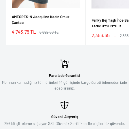
AMEORES-N Jacquline Kadın Omuz
Fenky Bej Taşlı İnce Ba
Çantası
Terlik BY20MY01C
İndirimli
4,743.75 TL
Normal
5,692.50 TL
İndirimli
2,356.35 TL
Norm
2,868
fiyat
fiyat
fiyat
fiyat
Para İade Garantisi
Memnun kalmadığınız tüm ürünleri 14 gün içinde kargo ücreti ödemeden iade
edebilirsiniz.
Güvenli Alışveriş
256 bit şifreleme sağlayan SSL Güvenlik Sertifikası ile bilgileriniz güvende.