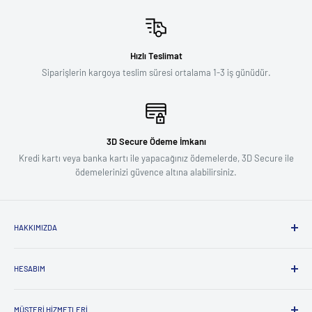
Hızlı Teslimat
Siparişlerin kargoya teslim süresi ortalama 1-3 iş günüdür.
3D Secure Ödeme İmkanı
Kredi kartı veya banka kartı ile yapacağınız ödemelerde, 3D Secure ile
ödemelerinizi güvence altına alabilirsiniz.
HAKKIMIZDA
Biz Kimiz ?
HESABIM
Influencer Başvuru Formu
Kullanıcı ve Gizlilik Sözleşmesi
Giriş
Mesafeli Satış Sözleşmesi
MÜŞTERI HIZMETLERI