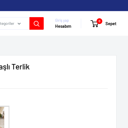
Giriş yap
0
Sepet
egoriler
Hesabım
şlı Terlik
kleri