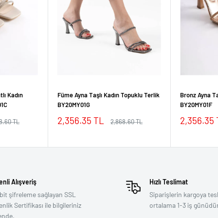
tlı Kadın
Füme Ayna Taşlı Kadın Topuklu Terlik
Bronz Ayna Ta
01C
BY20MY01G
BY20MY01F
İndirimli
İndirimli
2,356.35 TL
2,356.35
mal
Normal
8.60 TL
2,868.60 TL
fiyat
fiyat
fiyat
nli Alışveriş
Hızlı Teslimat
bit şifreleme sağlayan SSL
Siparişlerin kargoya tes
lik Sertifikası ile bilgileriniz
ortalama 1-3 iş günüdür
ende.