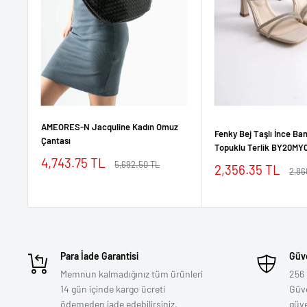
AMEORES-N Jacquline Kadın Omuz
Fenky Bej Taşlı İnce Ban
Çantası
Topuklu Terlik BY20MY
İndirimli
4,743.75 TL
Normal
5,692.50 TL
İndirimli
2,356.35 TL
Nor
2,86
fiyat
fiyat
fiyat
fiyat
Para İade Garantisi
Güve
Memnun kalmadığınız tüm ürünleri
256 
14 gün içinde kargo ücreti
Güven
ödemeden iade edebilirsiniz.
güv