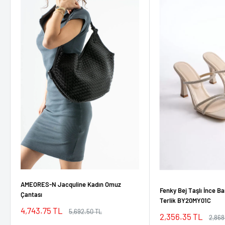
AMEORES-N Jacquline Kadın Omuz
Fenky Bej Taşlı İnce Ba
Çantası
Terlik BY20MY01C
İndirimli
4,743.75 TL
Normal
5,692.50 TL
İndirimli
2,356.35 TL
Norm
2,868
fiyat
fiyat
fiyat
fiyat