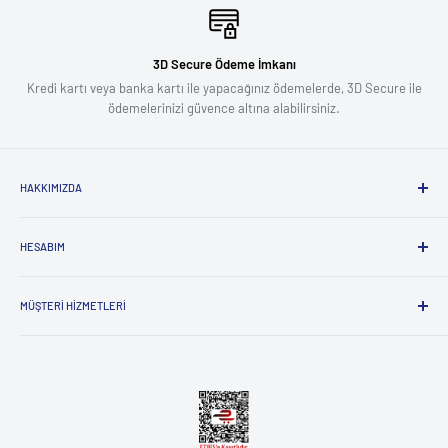
3D Secure Ödeme İmkanı
Kredi kartı veya banka kartı ile yapacağınız ödemelerde, 3D Secure ile
ödemelerinizi güvence altına alabilirsiniz.
HAKKIMIZDA
Biz Kimiz ?
HESABIM
Influencer Başvuru Formu
Kullanıcı ve Gizlilik Sözleşmesi
Giriş
Mesafeli Satış Sözleşmesi
MÜŞTERI HIZMETLERI
Sepetim
Tedarikçimiz Olun
Sipariş Takibi
İade & Değişim Yap
İletişim
Yeni Üye
İade & Değişim Durumunu Öğren
İade & Değişim Yap
Şikayet ve Görüş Bildir
Yardım
Kargo ve Teslimat