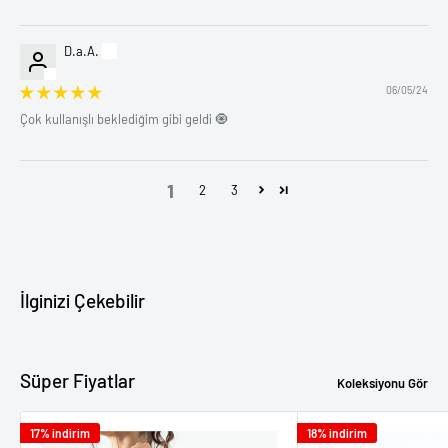
D.a.A.
06/05/24
Çok kullanışlı beklediğim gibi geldi 🧿
1
2
3
İlginizi Çekebilir
Süper Fiyatlar
Koleksiyonu Gör
17% indirim
18% indirim