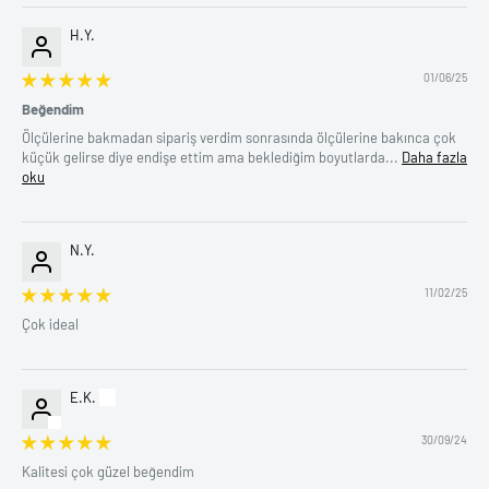
H.Y.
01/06/25
Beğendim
Ölçülerine bakmadan sipariş verdim sonrasında ölçülerine bakınca çok
küçük gelirse diye endişe ettim ama beklediğim boyutlarda...
Daha fazla
oku
N.Y.
11/02/25
Çok ideal
E.K.
30/09/24
Kalitesi çok güzel beğendim