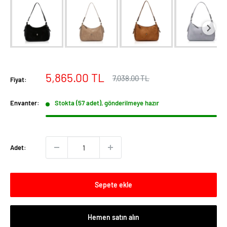
İndirimli
5,865.00 TL
Normal
7,038.00 TL
Fiyat:
fiyat
fiyat
Envanter:
Stokta (57 adet), gönderilmeye hazır
Adet:
Sepete ekle
Hemen satın alın