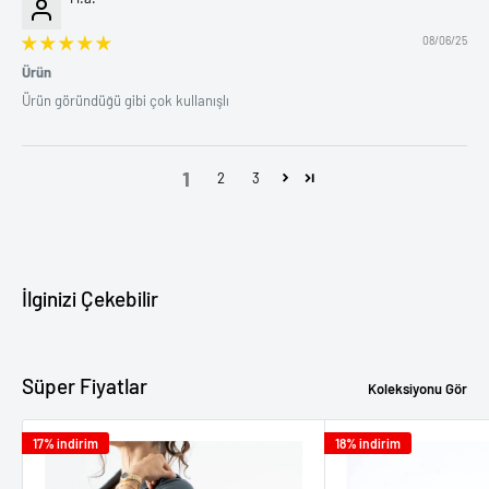
08/06/25
Ürün
Ürün göründüğü gibi çok kullanışlı
1
2
3
İlginizi Çekebilir
Süper Fiyatlar
Koleksiyonu Gör
17% indirim
18% indirim