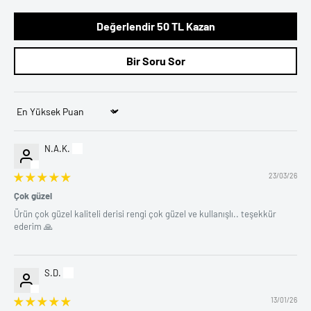
edilecektir. Bu prosedür Getcho tarafından değil, bankanız
tarafından belirlenmiştir.
Değerlendir 50 TL Kazan
Bir Soru Sor
Sort by
N.A.K.
23/03/26
Çok güzel
Ürün çok güzel kaliteli derisi rengi çok güzel ve kullanışlı.. teşekkür
ederim 🙏
S.D.
13/01/26