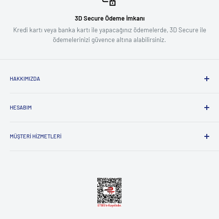
3D Secure Ödeme İmkanı
Kredi kartı veya banka kartı ile yapacağınız ödemelerde, 3D Secure ile
ödemelerinizi güvence altına alabilirsiniz.
HAKKIMIZDA
Biz Kimiz ?
HESABIM
Influencer Başvuru Formu
Kullanıcı ve Gizlilik Sözleşmesi
Giriş
Mesafeli Satış Sözleşmesi
MÜŞTERI HIZMETLERI
Sepetim
Tedarikçimiz Olun
Sipariş Takibi
İade & Değişim Yap
İletişim
Yeni Üye
İade & Değişim Durumunu Öğren
İade & Değişim Yap
Şikayet ve Görüş Bildir
Yardım
Kargo ve Teslimat
İade ve Değişim Hakkı