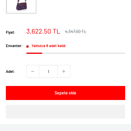
İndirimli
3,622.50 TL
Normal
4,347.00 TL
Fiyat:
fiyat
fiyat
Envanter:
Yalnızca 8 adet kaldı
Adet:
Sepete ekle