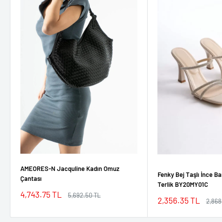
AMEORES-N Jacquline Kadın Omuz
Fenky Bej Taşlı İnce Ba
Çantası
Terlik BY20MY01C
İndirimli
4,743.75 TL
Normal
5,692.50 TL
İndirimli
2,356.35 TL
Norm
2,868
fiyat
fiyat
fiyat
fiyat