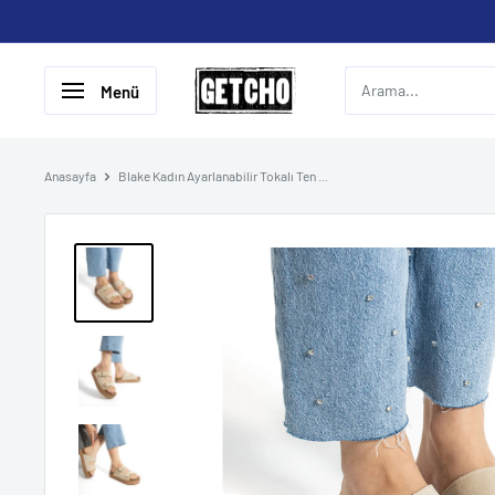
İçeriği
geç
GETCHO
Menü
Anasayfa
Blake Kadın Ayarlanabilir Tokalı Ten ...