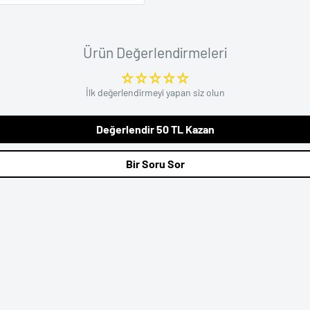
in yoğunluğuna bağlı olarak 1
Garantisi mevcuttur.
ınız andan itibaren 14 gün
önderi numarası ile hepsijet
m Yap bölümünden talep açarak
Ürün Değerlendirmeleri
o şubesinden takip
ödeme işlemi gerçekleştirilir.
İlk değerlendirmeyi yapan siz olun
i koruma altına alınarak
, ürün bedeli taksit adedi
ngellenir.
rosedür Getcho tarafından
Değerlendir 50 TL Kazan
Bir Soru Sor