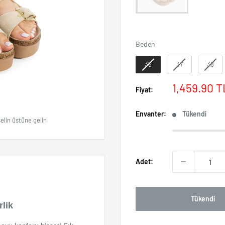
Beden
Beden
36
37
38
İndirimli
1,459.90 T
Fiyat:
fiyat
Envanter:
Tükendi
elin üstüne gelin
Adet:
Tükendi
rlik