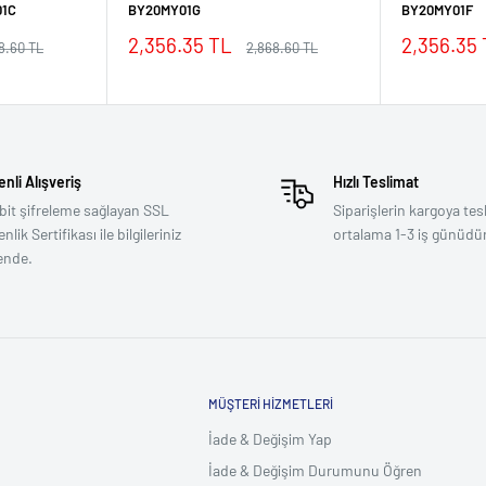
01C
BY20MY01G
BY20MY01F
İndirimli
İndirimli
2,356.35 TL
2,356.35
mal
Normal
8.60 TL
2,868.60 TL
fiyat
fiyat
fiyat
nli Alışveriş
Hızlı Teslimat
bit şifreleme sağlayan SSL
Siparişlerin kargoya tes
lik Sertifikası ile bilgileriniz
ortalama 1-3 iş günüdür
ende.
MÜŞTERI HIZMETLERI
İade & Değişim Yap
İade & Değişim Durumunu Öğren