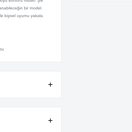
boyu konforu hisset! Şık
anabileceğin bir model.
ile kişisel uyumu yakala.
ır.
ne ödemeli alışverişlerinizde
ir.
ma süresi ortalama 1-3 iş