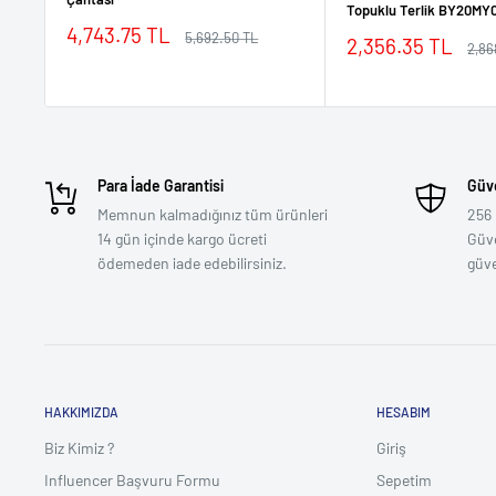
Topuklu Terlik BY20MY
İndirimli
4,743.75 TL
Normal
5,692.50 TL
İndirimli
2,356.35 TL
Nor
2,86
fiyat
fiyat
fiyat
fiyat
Para İade Garantisi
Güve
Memnun kalmadığınız tüm ürünleri
256 
14 gün içinde kargo ücreti
Güven
ödemeden iade edebilirsiniz.
güv
HAKKIMIZDA
HESABIM
Biz Kimiz ?
Giriş
Influencer Başvuru Formu
Sepetim