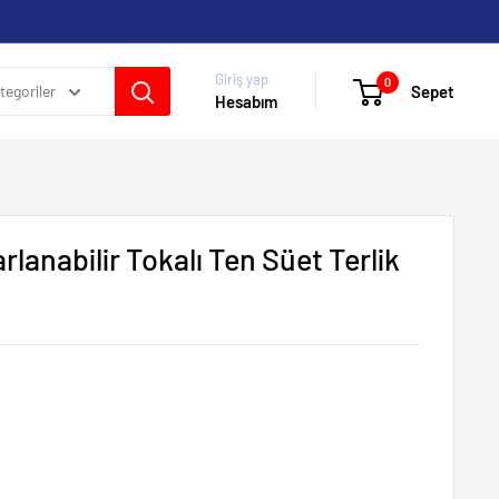
Giriş yap
0
Sepet
egoriler
Hesabım
rlanabilir Tokalı Ten Süet Terlik
kleri: