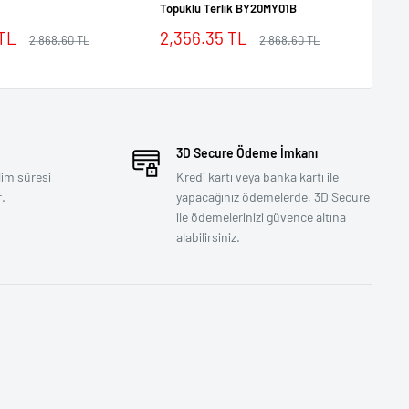
Topuklu Terlik BY20MY01B
Top
İndirimli
İn
 TL
2,356.35 TL
2,
Normal
Normal
2,868.60 TL
2,868.60 TL
fiyat
fiyat
fiyat
fi
3D Secure Ödeme İmkanı
lim süresi
Kredi kartı veya banka kartı ile
.
yapacağınız ödemelerde, 3D Secure
ile ödemelerinizi güvence altına
alabilirsiniz.