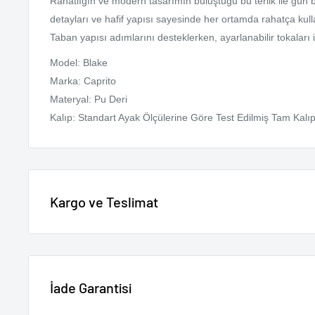
Rahatlığın ve modern tasarımın buluştuğu bu terlik ile gün 
detayları ve hafif yapısı sayesinde her ortamda rahatça kull
Taban yapısı adımlarını desteklerken, ayarlanabilir tokaları 
Model: Blake
Marka: Caprito
Materyal: Pu Deri
Kalıp: Standart Ayak Ölçülerine Göre Test Edilmiş Tam Kalıpt
Kargo ve Teslimat
Getcho'da kampanya dönemleri dışında 3000 TL ve üzeri onli
kargo ücretsizdir. Altındaki tutarlarda kargo ücreti 89.99 TL'd
Açıklama kısmında aksi belirtilmeyen tüm ürünlerin kargolan
İade Garantisi
günüdür.