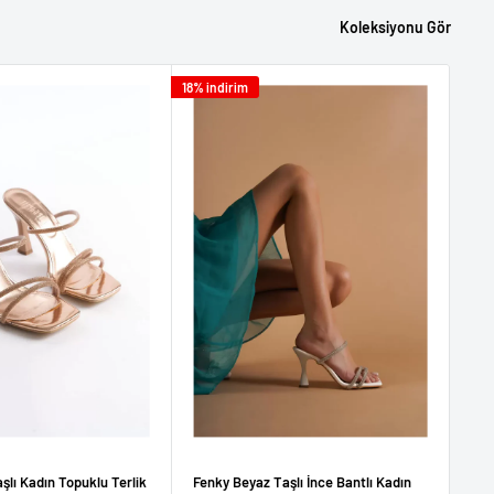
Koleksiyonu Gör
18% indirim
18% i
şlı Kadın Topuklu Terlik
Fenky Beyaz Taşlı İnce Bantlı Kadın
Fen