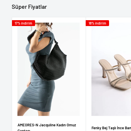
Süper Fiyatlar
17% indirim
18% indirim
AMEORES-N Jacquline Kadın Omuz
Fenky Bej Taşlı İnce Ban
Çantası