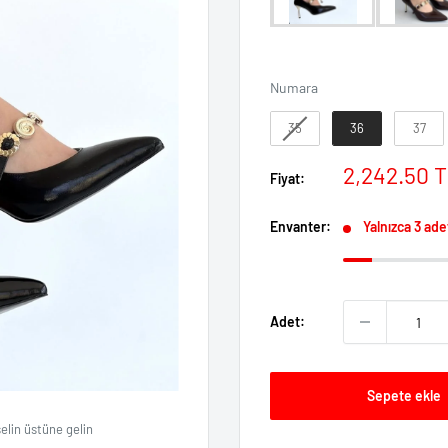
Numara
Numara
35
36
37
İndirimli
2,242.50 
Fiyat:
fiyat
Envanter:
Yalnızca 3 ade
Adet:
Sepete ekle
elin üstüne gelin