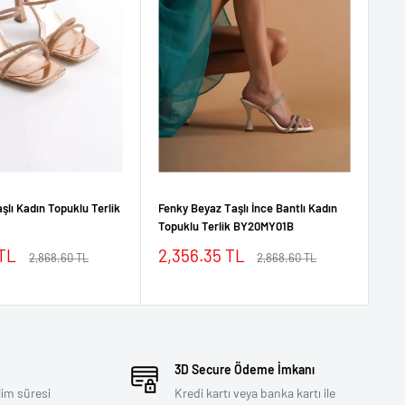
şlı Kadın Topuklu Terlik
Fenky Beyaz Taşlı İnce Bantlı Kadın
Fen
Topuklu Terlik BY20MY01B
Top
İndirimli
İn
 TL
2,356.35 TL
2,
Normal
Normal
2,868.60 TL
2,868.60 TL
fiyat
fiyat
fiyat
fi
3D Secure Ödeme İmkanı
lim süresi
Kredi kartı veya banka kartı ile