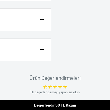
ne ödemeli alışverişlerinizde
ir.
ma süresi ortalama 1-3 iş
in yoğunluğuna bağlı olarak 1
Garantisi mevcuttur.
ınız andan itibaren 14 gün
önderi numarası ile hepsijet
m Yap bölümünden talep açarak
Ürün Değerlendirmeleri
o şubesinden takip
ödeme işlemi gerçekleştirilir.
İlk değerlendirmeyi yapan siz olun
i koruma altına alınarak
, ürün bedeli taksit adedi
ngellenir.
rosedür Getcho tarafından
Değerlendir 50 TL Kazan