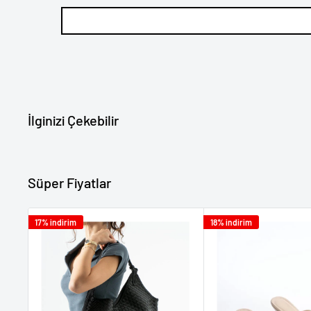
değil, bankanız tarafından belirlenmiştir.
İlginizi Çekebilir
Süper Fiyatlar
17% indirim
18% indirim