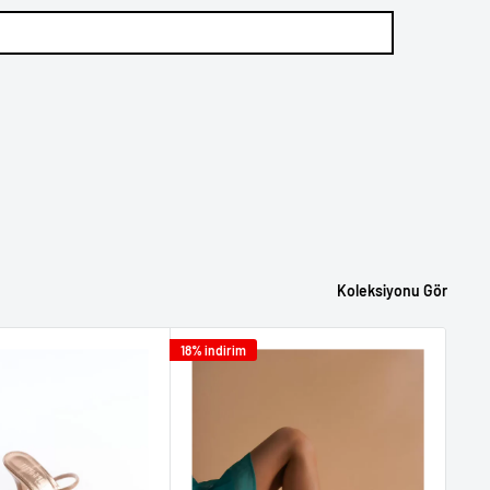
Koleksiyonu Gör
18% indirim
18% i