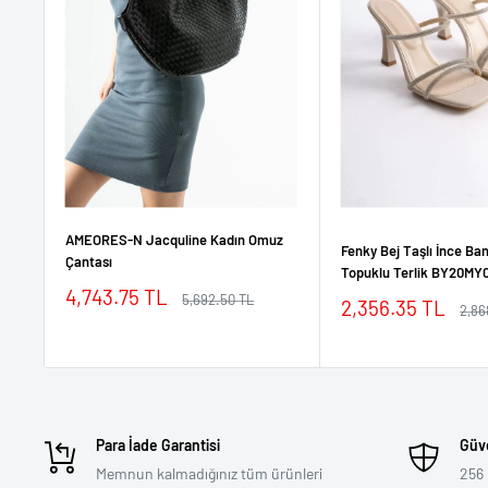
AMEORES-N Jacquline Kadın Omuz
Fenky Bej Taşlı İnce Ban
Çantası
Topuklu Terlik BY20MY
İndirimli
4,743.75 TL
Normal
5,692.50 TL
İndirimli
2,356.35 TL
Nor
2,86
fiyat
fiyat
fiyat
fiyat
Para İade Garantisi
Güve
Memnun kalmadığınız tüm ürünleri
256 