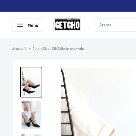
İçeriği
geç
GETCHO
Menü
Anasayfa
Conne Siyah Cilt Stiletto Ayakkabı