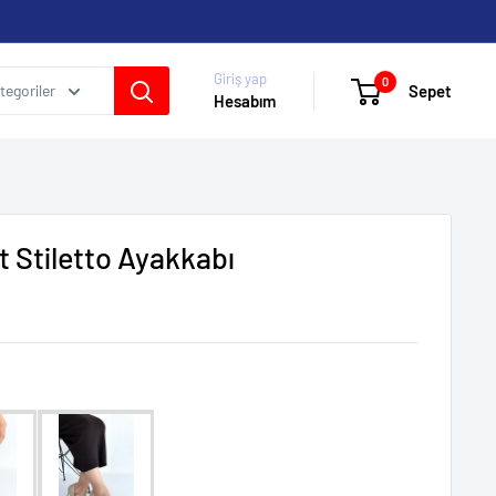
Giriş yap
0
Sepet
egoriler
Hesabım
t Stiletto Ayakkabı
kleri: