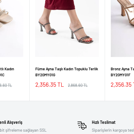
tlı Kadın
Füme Ayna Taşlı Kadın Topuklu Terlik
Bronz Ayna Ta
01C
BY20MY01G
BY20MY01F
İndirimli
İndirimli
2,356.35 TL
2,356.35
mal
Normal
8.60 TL
2,868.60 TL
fiyat
fiyat
fiyat
nli Alışveriş
Hızlı Teslimat
bit şifreleme sağlayan SSL
Siparişlerin kargoya tes