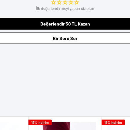
ödeme işlemi gerçekleştirilir.
İlk değerlendirmeyi yapan siz olun
i koruma altına alınarak
, ürün bedeli taksit adedi
ngellenir.
rosedür Getcho tarafından
Değerlendir 50 TL Kazan
Bir Soru Sor
18% indirim
18% indirim