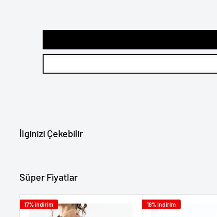
edebilirsiniz.
Ürün elimize geçtikten sonraki en geç 14 iş günü içinde geri 
Tüm siparişleriniz özel kutularında , ürünün hassas bölgeler
Kredi Kartı ile taksitli olarak satın alınan ürünlerin iadesinde
gönderilir. Bu sayede teslimat aşamasındaki olası hasarlar e
kadar aya bölünerek kartınıza her ay iade edilecektir. Bu p
değil, bankanız tarafından belirlenmiştir.
İlginizi Çekebilir
Süper Fiyatlar
17% indirim
18% indirim