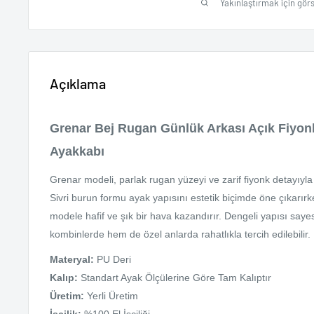
Yakınlaştırmak için görs
Açıklama
Grenar Bej Rugan Günlük Arkası Açık Fiyon
Ayakkabı
Grenar modeli, parlak rugan yüzeyi ve zarif fiyonk detayıyla
Sivri burun formu ayak yapısını estetik biçimde öne çıkarırk
modele hafif ve şık bir hava kazandırır. Dengeli yapısı say
kombinlerde hem de özel anlarda rahatlıkla tercih edilebilir.
Materyal:
PU Deri
Kalıp:
Standart Ayak Ölçülerine Göre Tam Kalıptır
Üretim:
Yerli Üretim
İşçilik:
%100 El İşçiliği