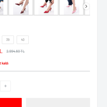
39
40
TL
Normal
2,994.60 TL
fiyat
t kaldı