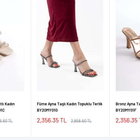
tlı Kadın
Füme Ayna Taşlı Kadın Topuklu Terlik
Bronz Ayna Ta
01C
BY20MY01G
BY20MY01F
İndirimli
İndirimli
2,356.35 TL
2,356.35
mal
Normal
8.60 TL
2,868.60 TL
fiyat
fiyat
fiyat