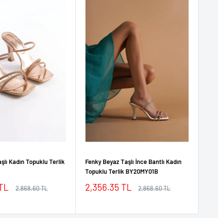
şlı Kadın Topuklu Terlik
Fenky Beyaz Taşlı İnce Bantlı Kadın
Fen
Topuklu Terlik BY20MY01B
Top
İndirimli
İn
 TL
2,356.35 TL
2,
Normal
Normal
2,868.60 TL
2,868.60 TL
fiyat
fiyat
fiyat
fi