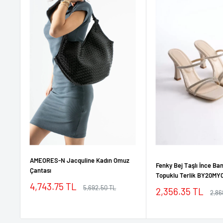
AMEORES-N Jacquline Kadın Omuz
Fenky Bej Taşlı İnce Ban
Çantası
Topuklu Terlik BY20MY
İndirimli
4,743.75 TL
Normal
5,692.50 TL
İndirimli
2,356.35 TL
Nor
2,86
fiyat
fiyat
fiyat
fiyat