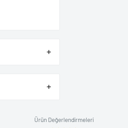
ne ödemeli alışverişlerinizde
ir.
ma süresi ortalama 1-3 iş
in yoğunluğuna bağlı olarak 1
Garantisi mevcuttur.
ınız andan itibaren 14 gün
önderi numarası ile hepsijet
m Yap bölümünden talep açarak
Ürün Değerlendirmeleri
o şubesinden takip