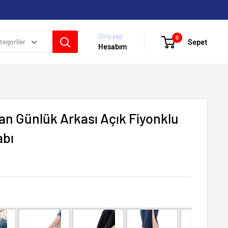
Giriş yap
0
Sepet
egoriler
Hesabım
an Günlük Arkası Açık Fiyonklu
abı
kleri: