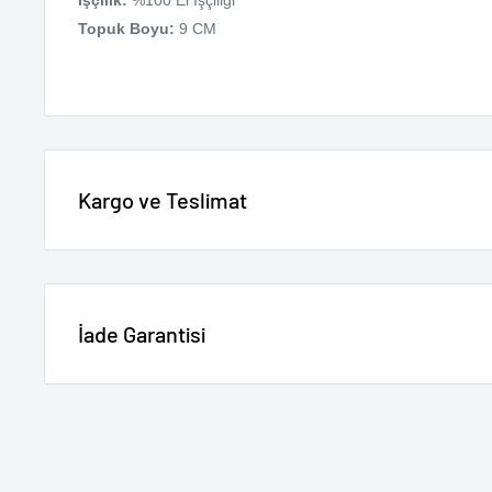
Topuk Boyu:
9 CM
Kargo ve Teslimat
Getcho'da kampanya dönemleri dışında 3000 TL ve üzeri onli
kargo ücretsizdir. Altındaki tutarlarda kargo ücreti 89.99 TL'd
Açıklama kısmında aksi belirtilmeyen tüm ürünlerin kargolan
İade Garantisi
günüdür.
Ortalama teslim süresi bağlı bulunduğunuz hepsijet şubesin
Getcho'da istisnasız olarak tüm ürünlerde İade ve Değişim 
ile 3 iş günü arasında değişmektedir.
Satın almış olduğunuz ve kullanmadığınız ürünü, teslim aldığ
Siparişlerinizi tarafınıza sms ya da e-posta yolu ile iletilen g
içinde faturası, kutusu, ambalajı ile birlikte İade & Değişi
Kargo internet sitesinden ya da size en yakın hepsijet Karg
tarafımıza gönderebilirsiniz.