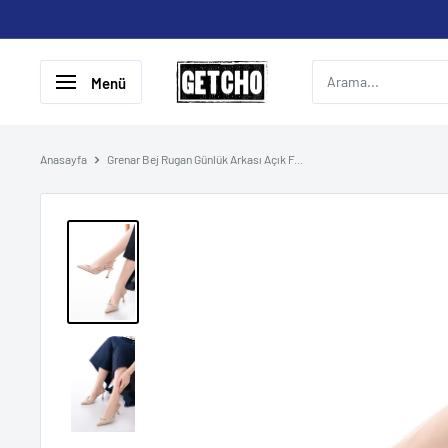
İçeriği
geç
GETCHO
Menü
Anasayfa
Grenar Bej Rugan Günlük Arkası Açık F...