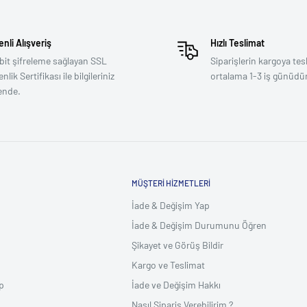
nli Alışveriş
Hızlı Teslimat
bit şifreleme sağlayan SSL
Siparişlerin kargoya tes
lik Sertifikası ile bilgileriniz
ortalama 1-3 iş günüdür
ende.
MÜŞTERI HIZMETLERI
İade & Değişim Yap
İade & Değişim Durumunu Öğren
Şikayet ve Görüş Bildir
Kargo ve Teslimat
p
İade ve Değişim Hakkı
Nasıl Sipariş Verebilirim ?