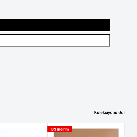
Koleksiyonu Gör
18% indirim
18% i