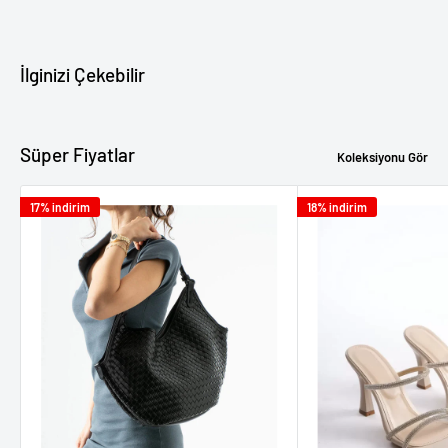
edilecektir. Bu prosedür Getcho tarafından değil, bankanız
tarafından belirlenmiştir.
İlginizi Çekebilir
Süper Fiyatlar
Koleksiyonu Gör
17% indirim
18% indirim