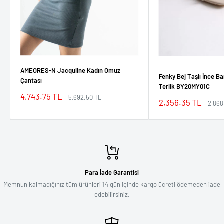
AMEORES-N Jacquline Kadın Omuz
Fenky Bej Taşlı İnce Ba
Çantası
Terlik BY20MY01C
İndirimli
4,743.75 TL
Normal
5,692.50 TL
İndirimli
2,356.35 TL
Norm
2,868
fiyat
fiyat
fiyat
fiyat
Para İade Garantisi
Memnun kalmadığınız tüm ürünleri 14 gün içinde kargo ücreti ödemeden iade
edebilirsiniz.