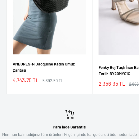
AMEORES-N Jacquline Kadın Omuz
Fenky Bej Taşlı İnce Ba
Çantası
Terlik BY20MY01C
İndirimli
4,743.75 TL
Normal
5,692.50 TL
İndirimli
2,356.35 TL
Norm
2,868
fiyat
fiyat
fiyat
fiyat
Para İade Garantisi
Memnun kalmadığınız tüm ürünleri 14 gün içinde kargo ücreti ödemeden iade