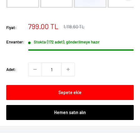
İndirimli
799.00 TL
Normal
1,118.60 TL
Fiyat:
fiyat
fiyat
Envanter:
Stokta (172 adet), gönderilmeye hazır
Adet:
Sepete ekle
Hemen satın alın