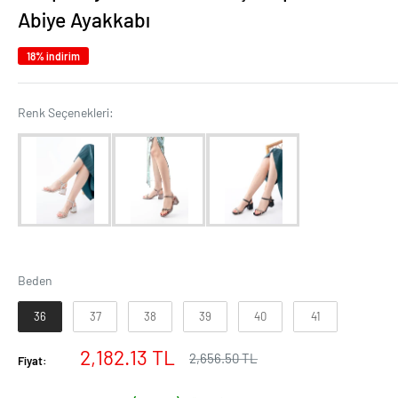
Abiye Ayakkabı
18% indirim
Renk Seçenekleri:
Renk Seçenekleri:
Beden
Beden
36
37
38
39
40
41
İndirimli
2,182.13 TL
Normal
2,656.50 TL
Fiyat:
fiyat
fiyat