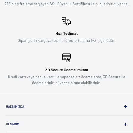
256 bit şifreleme sağlayan SSL Güvenlik Sertifikası ile bilgileriniz güvende.
Hızlı Teslimat
Siparişlerin kargoya teslim süresi ortalama 1-3 iş günüdür.
3D Secure Ödeme İmkanı
Kredi kartı veya banka kartı ile yapacağınız ödemelerde, 3D Secure ile
ödemelerinizi güvence altına alabilirsiniz.
HAKKIMIZDA
Biz Kimiz ?
HESABIM
Influencer Başvuru Formu