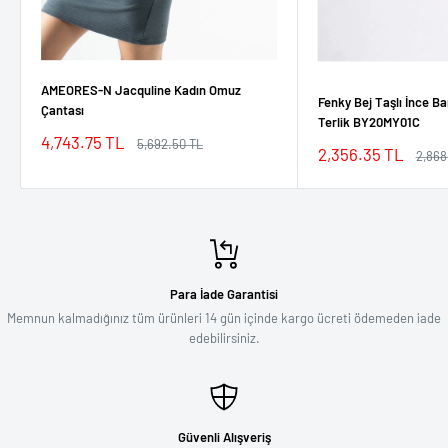
AMEORES-N Jacquline Kadın Omuz
Fenky Bej Taşlı İnce Ba
Çantası
Terlik BY20MY01C
İndirimli
4,743.75 TL
Normal
5,692.50 TL
İndirimli
2,356.35 TL
Norm
2,868
fiyat
fiyat
fiyat
fiyat
Para İade Garantisi
Memnun kalmadığınız tüm ürünleri 14 gün içinde kargo ücreti ödemeden iade
edebilirsiniz.
Güvenli Alışveriş