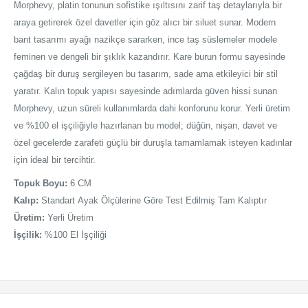
Morphevy, platin tonunun sofistike ışıltısını zarif taş detaylarıyla bir
araya getirerek özel davetler için göz alıcı bir siluet sunar. Modern
bant tasarımı ayağı nazikçe sararken, ince taş süslemeler modele
feminen ve dengeli bir şıklık kazandırır. Kare burun formu sayesinde
çağdaş bir duruş sergileyen bu tasarım, sade ama etkileyici bir stil
yaratır. Kalın topuk yapısı sayesinde adımlarda güven hissi sunan
Morphevy, uzun süreli kullanımlarda dahi konforunu korur. Yerli üretim
ve %100 el işçiliğiyle hazırlanan bu model; düğün, nişan, davet ve
özel gecelerde zarafeti güçlü bir duruşla tamamlamak isteyen kadınlar
için ideal bir tercihtir.
Topuk Boyu:
6 CM
Kalıp:
Standart Ayak Ölçülerine Göre Test Edilmiş Tam Kalıptır
Üretim:
Yerli Üretim
İşçilik:
%100 El İşçiliği